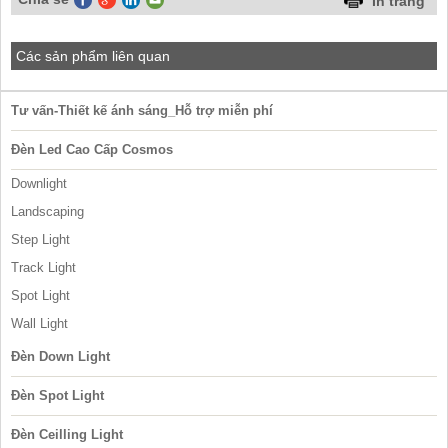
In trang
Đèn Vách
Track Light
Đèn Tường Trang Trí
Spot Light
Các sản phẩm liên quan
Đèn Chùm Pha Lê Tiệp Khắc
Wall Light
Đèn Thả
Tư vấn-Thiết kế ánh sáng_Hỗ trợ miễn phí
Đèn Trang Trí
Đèn Led Cao Cấp Cosmos
Đèn Hắt - Tủ Kệ
Downlight
Đèn Sân Vườn - Landscape
Landscaping
Đèn Pha Led
Step Light
Đèn led Nhà Xưởng
Track Light
Đèn Đường Led (Street Light)
Spot Light
Underground / fountain Light
Wall Light
Đèn Văn Phòng
Đèn Down Light
Bóng Led Bulb-Edison dây tóc
Đèn Spot Light
Đèn Ceilling Light