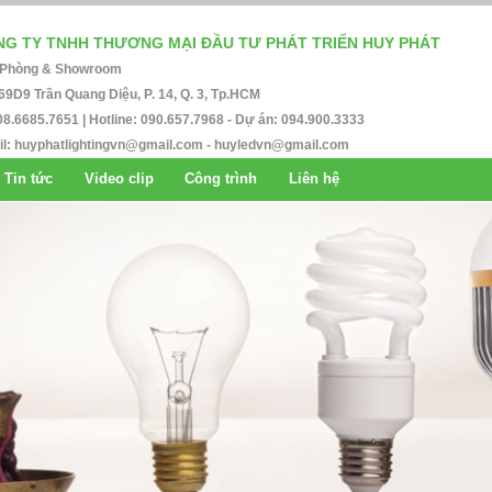
G TY TNHH THƯƠNG MẠI ĐẦU TƯ PHÁT TRIỂN HUY PHÁT
 Phòng & Showroom
69D9 Trần Quang Diệu, P. 14, Q. 3, Tp.HCM
08.6685.7651 | Hotline: 090.657.7968 - Dự án: 094.900.3333
l:
huyphatlightingvn@gmail.com
-
huyledvn@gmail.com
Tin tức
Video clip
Công trình
Liên hệ