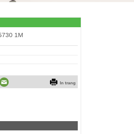
5730 1M
In trang