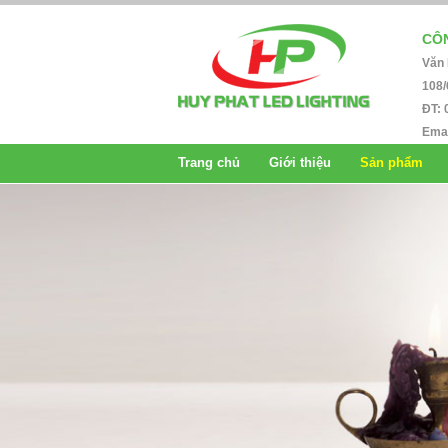
CÔN
Văn
108/
ĐT: 
Emai
Trang chủ
Giới thiệu
Sản phẩm