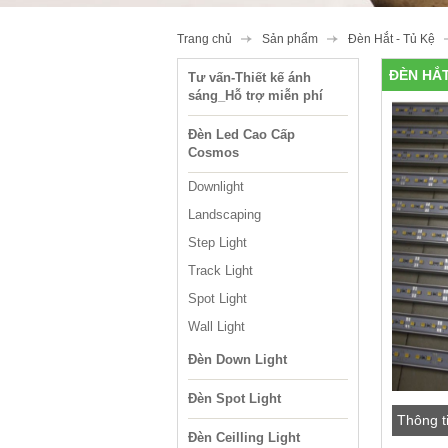
Trang chủ
Sản phẩm
Đèn Hắt - Tủ Kệ
ĐÈN HẮT
Tư vấn-Thiết kế ánh
sáng_Hỗ trợ miễn phí
Đèn Led Cao Cấp
Cosmos
Downlight
Landscaping
Step Light
Track Light
Spot Light
Wall Light
Đèn Down Light
Đèn Spot Light
Thông t
Đèn Ceilling Light