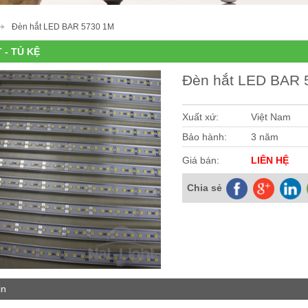
Đèn hắt LED BAR 5730 1M
 - TỦ KỆ
Đèn hắt LED BAR 
Xuất xứ:
Việt Nam
Bảo hành:
3 năm
Giá bán:
LIÊN HỆ
Chia sẻ
in