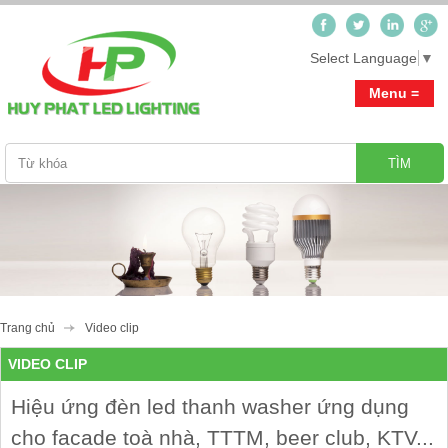
Select Language
▼
Menu =
Trang chủ
Giới thiệu
Sản phẩm
Tư vấn-Thiết kế ánh sáng_Hỗ trợ miễn phí
Tin tức
Trang chủ
Video clip
Đèn Led Cao Cấp Cosmos
Video clip
VIDEO CLIP
Đèn Down Light
Downlight
Công trình
Hiệu ứng đèn led thanh washer ứng dụng
Đèn Spot Light
Landscaping
cho facade toà nhà, TTTM, beer club, KTV...
Đèn Ceilling Light
Step Light
Liên hệ