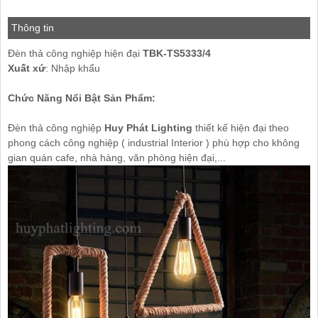
Thông tin
Đèn thả công nghiệp hiện đại
TBK-TS5333/4
Xuất xứ
: Nhập khẩu
Chức Năng Nổi Bật Sản Phẩm:
Đèn thả công nghiệp
Huy Phát Lighting
thiết kế hiện đại theo
phong cách công nghiệp ( industrial Interior ) phù hợp cho không
gian quán cafe, nhà hàng, văn phòng hiện đại,...