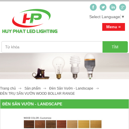
Select Language
▼
Menu =
Trang chủ
Giới thiệu
Sản phẩm
Trang chủ
Sản phẩm
Đèn Sân Vườn - Landscape
Tư vấn-Thiết kế ánh sáng_Hỗ trợ miễn phí
Tin tức
ĐÈN TRỤ SÂN VƯỜN WOOD BOLLAR RANGE
Đèn Led Cao Cấp Cosmos
ĐÈN SÂN VƯỜN - LANDSCAPE
Video clip
Đèn Down Light
Downlight
Công trình
Đèn Spot Light
Landscaping
Đèn Ceilling Light
Step Light
Liên hệ