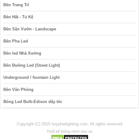
Đèn Trang Trí
Đèn Hắt - Tủ Kệ
Đèn Sân Vườn - Landscape
Đèn Pha Led
Đèn led Nhà Xưởng
Đèn Đường Led (Street Light)
Underground / fountain Light
Đèn Văn Phòng
Bóng Led Bulb-Edison dây tóc
Copyright (C) 2015 huyphatlighting.com. All rights reserved
Thiết kế thông minh dsic.vn