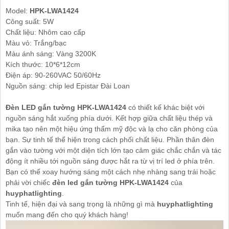
Model:
HPK-LWA1424
Công suất: 5W
Chất liệu: Nhôm cao cấp
Màu vỏ: Trắng/bạc
Màu ánh sáng: Vàng 3200K
Kích thước: 10*6*12cm
Điện áp: 90-260VAC 50/60Hz
Nguồn sáng: chip led Epistar Đài Loan
Đèn LED gắn tường HPK-LWA1424
có thiết kế khác biệt với
nguồn sáng hắt xuống phía dưới. Kết hợp giữa chất liệu thép và
mika tạo nên một hiệu ứng thẩm mỹ độc và lạ cho căn phòng của
bạn. Sự tinh tế thể hiện trong cách phối chất liệu. Phần thân đèn
gắn vào tường với một diện tích lớn tạo cảm giác chắc chắn và tác
động ít nhiều tới nguồn sáng được hắt ra từ vị trí led ở phía trên.
Bạn có thể xoay hướng sáng một cách nhẹ nhàng sang trái hoặc
phải vời chiếc
đèn led gắn tường HPK-LWA1424
của
huyphatlighting
.
Tinh tế, hiện đại và sang trọng là những gì mà
huyphatlighting
muốn mang đến cho quý khách hàng!