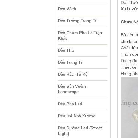
Đèn Tườ
Đèn Vách
Xuất xứ
Đèn Tường Trang Trí
Chức Nă
Đèn Chùm Pha Lê Tiệp
Bộ đèn t
Khắc
cho khôn
Chất liệ
Đèn Thả
Thân đèn
Dùng đui
Đèn Trang Trí
Thiết kế
Hàng nh
Đèn Hắt - Tủ Kệ
Đèn Sân Vườn -
Landscape
Đèn Pha Led
Đèn led Nhà Xưởng
Đèn Đường Led (Street
Light)