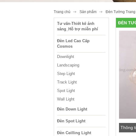
Trang chủ
Sản phẩm
Đèn Tường Trang 
ĐÈN TƯ
Tư vấn-Thiết kế ánh
sáng_Hỗ trợ miễn phí
Đèn Led Cao Cấp
Cosmos
Downlight
Landscaping
Step Light
Track Light
Spot Light
Wall Light
Đèn Down Light
Đèn Spot Light
Thông t
Đèn Ceilling Light