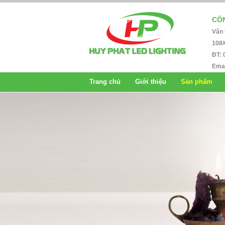
CÔN
Văn
108/
ĐT: 
Emai
Trang chủ
Giới thiệu
Sản phẩm