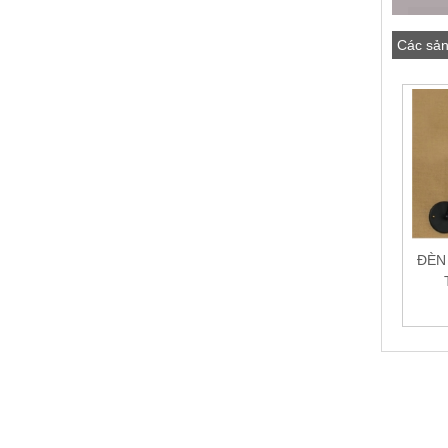
Các sản
ĐÈN