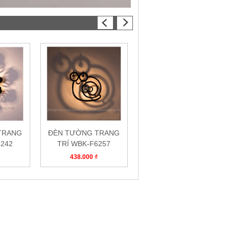
TRANG
ĐÈN TƯỜNG TRANG
ĐÈN TƯỜNG TRANG
6242
TRÍ WBK-F6257
TRÍ WBK-F6241
₫
438.000 ₫
438.000 ₫