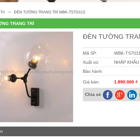
Trí
ĐÈN TƯỜNG TRANG TRÍ WBK-TS7031/2
ỜNG TRANG TRÍ
ĐÈN TƯỜNG TRAN
Mã SP:
WBK-TS7031
Xuất xứ:
NHẬP KHẨU
Bảo hành:
Giá bán:
1.890.000 ₫
Chia sẻ
in