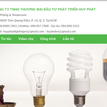
G TY TNHH THƯƠNG MẠI ĐẦU TƯ PHÁT TRIỂN HUY PHÁT
 Phòng & Showroom
69D9 Trần Quang Diệu, P. 14, Q. 3, Tp.HCM
08.6685.7651 | Hotline: 090.657.7968 - Dự án: 094.900.3333
l:
huyphatlightingvn@gmail.com
-
huyledvn@gmail.com
Tin tức
Video clip
Công trình
Liên hệ