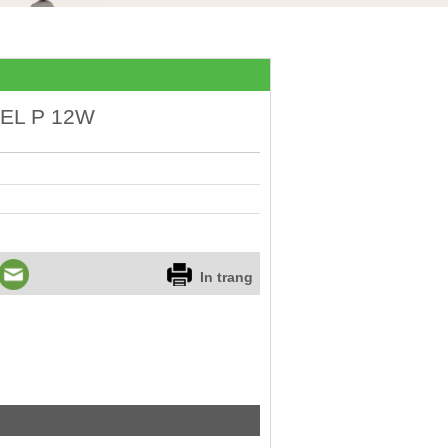
EL P 12W
In trang