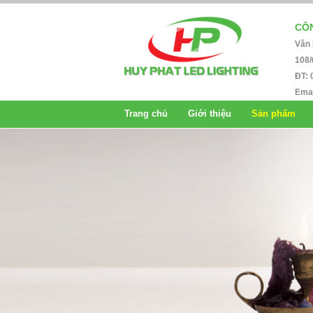
CÔN
Văn
108/
ĐT: 
Emai
Trang chủ
Giới thiệu
Sản phẩm