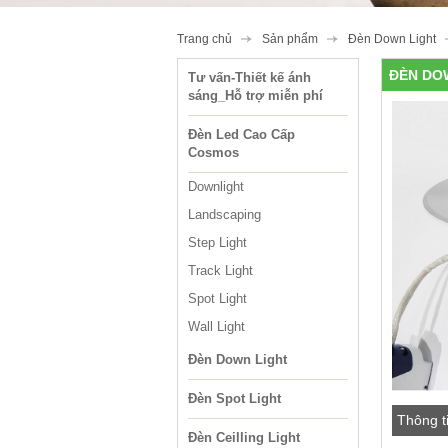
Trang chủ
Sản phẩm
Đèn Down Light
ĐÈN DO
Tư vấn-Thiết kế ánh
sáng_Hỗ trợ miễn phí
Đèn Led Cao Cấp
Cosmos
Downlight
Landscaping
Step Light
Track Light
Spot Light
Wall Light
Đèn Down Light
Đèn Spot Light
Thông t
Đèn Ceilling Light