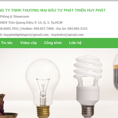
G TY TNHH THƯƠNG MẠI ĐẦU TƯ PHÁT TRIỂN HUY PHÁT
 Phòng & Showroom
69D9 Trần Quang Diệu, P. 14, Q. 3, Tp.HCM
08.6685.7651 | Hotline: 090.657.7968 - Dự án: 094.900.3333
l:
huyphatlightingvn@gmail.com
-
huyledvn@gmail.com
Tin tức
Video clip
Công trình
Liên hệ