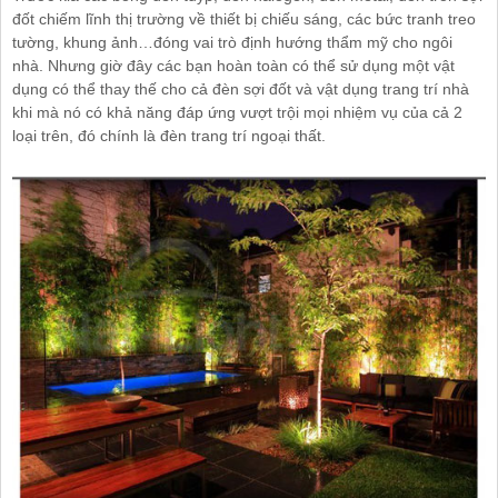
đốt chiếm lĩnh thị trường về thiết bị chiếu sáng, các bức tranh treo
tường, khung ảnh…đóng vai trò định hướng thẩm mỹ cho ngôi
nhà. Nhưng giờ đây các bạn hoàn toàn có thể sử dụng một vật
dụng có thể thay thế cho cả đèn sợi đốt và vật dụng trang trí nhà
khi mà nó có khả năng đáp ứng vượt trội mọi nhiệm vụ của cả 2
loại trên, đó chính là đèn trang trí ngoại thất.