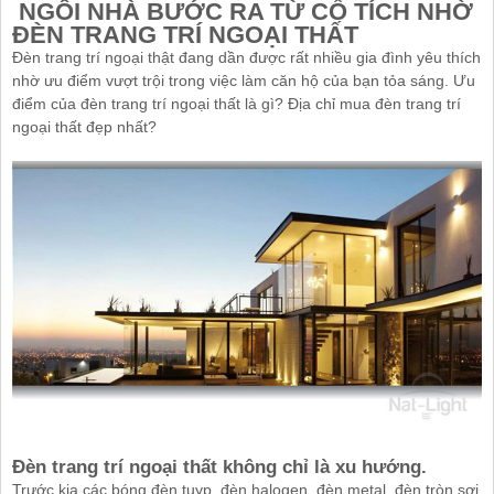
NGÔI NHÀ BƯỚC RA TỪ CỔ TÍCH NHỜ
Đèn Vách
Track Light
ĐÈN TRANG TRÍ NGOẠI THẤT
Đèn Tường Trang Trí
Spot Light
Đèn trang trí ngoại thật đang dần được rất nhiều gia đình yêu thích
nhờ ưu điểm vượt trội trong việc làm căn hộ của bạn tỏa sáng. Ưu
Đèn Chùm Pha Lê Tiệp Khắc
Wall Light
điểm của đèn trang trí ngoại thất là gì? Địa chỉ mua đèn trang trí
Đèn Thả
ngoại thất đẹp nhất?
Đèn Trang Trí
Đèn Hắt - Tủ Kệ
Đèn Sân Vườn - Landscape
Đèn Pha Led
Đèn led Nhà Xưởng
Đèn Đường Led (Street Light)
Underground / fountain Light
Đèn Văn Phòng
Bóng Led Bulb-Edison dây tóc
Đèn trang trí ngoại thất không chỉ là xu hướng.
Trước kia các bóng đèn tuyp, đèn halogen, đèn metal, đèn tròn sợi