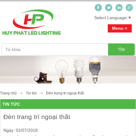
Select Language
▼
Menu =
Trang chủ
Giới thiệu
Sản phẩm
Trang chủ
Tin tức
Đèn trang trí ngoại thất
Tư vấn-Thiết kế ánh sáng_Hỗ trợ miễn phí
Tin tức
TIN TỨC
Đèn Led Cao Cấp Cosmos
Video clip
Đèn Down Light
Downlight
Đèn trang trí ngoại thất
Công trình
Đèn Spot Light
Landscaping
Ngày: 02/07/2018
Đèn Ceilling Light
Step Light
Liên hệ